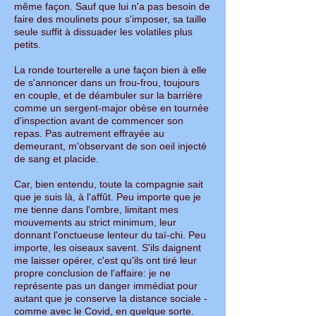
même façon. Sauf que lui n'a pas besoin de
faire des moulinets pour s'imposer, sa taille
seule suffit à dissuader les volatiles plus
petits.
La ronde tourterelle a une façon bien à elle
de s'annoncer dans un frou-frou, toujours
en couple, et de déambuler sur la barrière
comme un sergent-major obèse en tournée
d'inspection avant de commencer son
repas. Pas autrement effrayée au
demeurant, m'observant de son oeil injecté
de sang et placide.
Car, bien entendu, toute la compagnie sait
que je suis là, à l'affût. Peu importe que je
me tienne dans l'ombre, limitant mes
mouvements au strict minimum, leur
donnant l'onctueuse lenteur du taï-chi. Peu
importe, les oiseaux savent. S'ils daignent
me laisser opérer, c'est qu'ils ont tiré leur
propre conclusion de l'affaire: je ne
représente pas un danger immédiat pour
autant que je conserve la distance sociale -
comme avec le Covid, en quelque sorte.