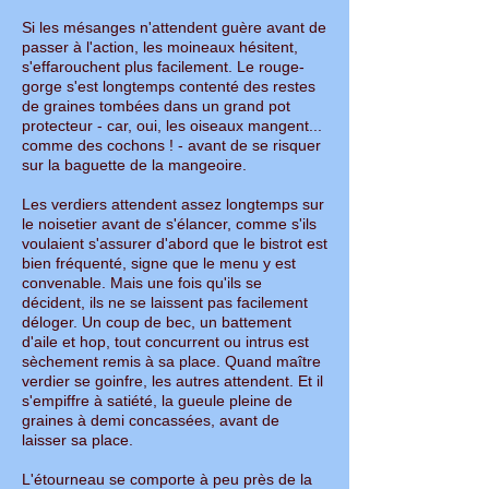
Si les mésanges n'attendent guère avant de
passer à l'action, les moineaux hésitent,
s'effarouchent plus facilement. Le rouge-
gorge s'est longtemps contenté des restes
de graines tombées dans un grand pot
protecteur - car, oui, les oiseaux mangent...
comme des cochons ! - avant de se risquer
sur la baguette de la mangeoire.
Les verdiers attendent assez longtemps sur
le noisetier avant de s'élancer, comme s'ils
voulaient s'assurer d'abord que le bistrot est
bien fréquenté, signe que le menu y est
convenable. Mais une fois qu'ils se
décident, ils ne se laissent pas facilement
déloger. Un coup de bec, un battement
d'aile et hop, tout concurrent ou intrus est
sèchement remis à sa place. Quand maître
verdier se goinfre, les autres attendent. Et il
s'empiffre à satiété, la gueule pleine de
graines à demi concassées, avant de
laisser sa place.
L'étourneau se comporte à peu près de la