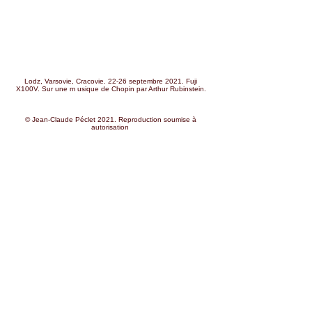
Lodz, Varsovie, Cracovie. 22-26 septembre 2021. Fuji
X100V. Sur une m usique de Chopin par Arthur Rubinstein.
© Jean-Claude Péclet 2021. Reproduction soumise à
autorisation