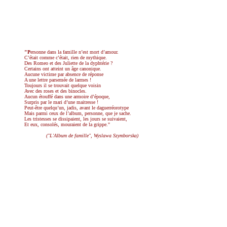
"P
ersonne dans la famille n’est mort d’amour.
C’était comme c’était, rien de mythique.
Des Romeo et des Juliette de la dyphtérie ?
Certains ont atteint un âge canonique.
Aucune victime par absence de réponse
A une lettre parsemée de larmes !
Toujours il se trouvait quelque voisin
Avec des roses et des binocles.
Aucun étouffé dans une armoire d’époque,
Surpris par le mari d’une maitresse !
Peut-être quelqu’un, jadis, avant le daguerréorotype
Mais parmi ceux de l’album, personne, que je sache.
Les tristesses se dissipaient, les jours se suivaient,
Et eux, consolés, mouraient de la grippe."
("L'Album de famille", Wyslawa Szymborska)