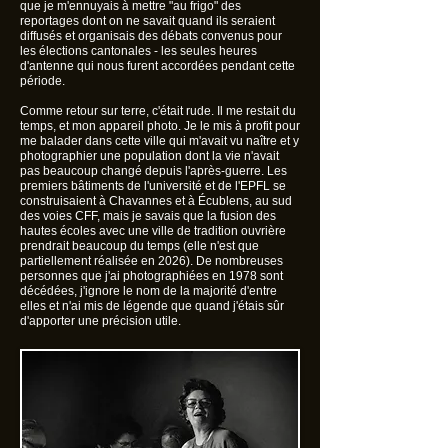
que je m'ennuyais à mettre "au frigo" des
reportages dont on ne savait quand ils seraient
diffusés et organisais des débats convenus pour
les élections cantonales - les seules heures
d'antenne qui nous furent accordées pendant cette
période.
Comme retour sur terre, c'était rude. Il me restait du
temps, et mon appareil photo. Je le mis à profit pour
me balader dans cette ville qui m'avait vu naître et y
photographier une population dont la vie n'avait
pas beaucoup changé depuis l'après-guerre. Les
premiers bâtiments de l'université et de l'EPFL se
construisaient à Chavannes et à Écublens, au sud
des voies CFF, mais je savais que la fusion des
hautes écoles avec une ville de tradition ouvrière
prendrait beaucoup du temps (elle n'est que
partiellement réalisée en 2026). De nombreuses
personnes que j'ai photographiées en 1978 sont
décédées, j'ignore le nom de la majorité d'entre
elles et n'ai mis de légende que quand j'étais sûr
d'apporter une précision utile.