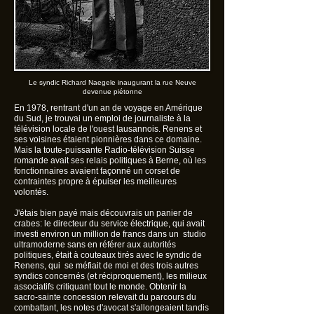
Le syndic Richard Naegele inaugurant la rue Neuve
devenue piétonne
En 1978, rentrant d'un an de voyage en Amérique
du Sud, je trouvai un emploi de journaliste à la
télévision locale de l'ouest lausannois. Renens et
ses voisines étaient pionnières dans ce domaine.
Mais la toute-puissante Radio-télévision Suisse
romande avait ses relais politiques à Berne, où les
fonctionnaires avaient façonné un corset de
contraintes propre à épuiser les meilleures
volontés.
J'étais bien payé mais découvrais un panier de
crabes: le directeur du service électrique, qui avait
investi environ un million de francs dans un studio
ultramoderne sans en référer aux autorités
politiques, était à couteaux tirés avec le syndic de
Renens, qui se méfiait de moi et des trois autres
syndics concernés (et réciproquement), les milieux
associatifs critiquant tout le monde. Obtenir la
sacro-sainte concession relevait du parcours du
combattant, les notes d'avocat s'allongeaient tandis