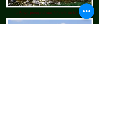
La Broye, presque à sec, à l'entrée de Moudon
La gare de Bressonnaz. Souvenir...: c'est là que je fus
convoqué avec arme et bagages pour une "mobilisation de
guerre", fictive bien sûr. L'ordre de marche précisait qu'il
fallait s'y rendre "par tous les moyens", et gare aux
retardataires!!
À l'époque, l'armée de milice suisse se vantait d'être prête
au combat en 48 heures. Aujourd'hui, je ne sais pas.