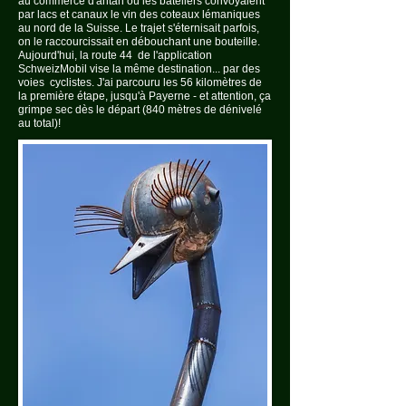
au commerce d'antan où les bateliers convoyaient
par lacs et canaux le vin des coteaux lémaniques
au nord de la Suisse. Le trajet s'éternisait parfois,
on le raccourcissait en débouchant une bouteille.
Aujourd'hui, la route 44 de l'application
SchweizMobil vise la même destination... par des
voies cyclistes. J'ai parcouru les 56 kilomètres de
la première étape, jusqu'à Payerne - et attention, ça
grimpe sec dès le départ (840 mètres de dénivelé
au total)!