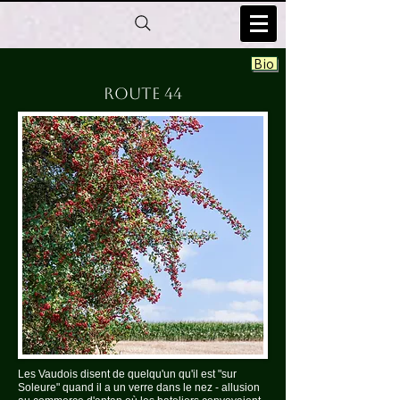
Bio
Route 44
Les Vaudois disent de quelqu'un qu'il est "sur
Soleure" quand il a un verre dans le nez - allusion