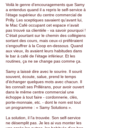
Voilà le genre d'encouragements que Samy
a entendus quand il a repris le self-service à
l'étage supérieur du centre commercial de
Prilly. Les sceptiques savaient qu'avant lui,
le Mac Café occupant cet espace n'avait
pas trouvé sa clientèle - va savoir pourquoi !
C'était pourtant sur le chemin des collégiens
sortant des cours, mais ceux-ci préféraient
s'engouffrer à la Coop en-dessous. Quand
aux vieux, ils avaient leurs habitudes dans
le bar à café de l'étage inférieur. Et les
routines, ça ne se change pas comme ça.
Samy a laissé dire avec le sourire. Il sourit
souvent, écoute, salue, prend le temps
d'échanger quelques mots avec chacun. Il
les connaît ses Prillérans, pour avoir ouvert
dans le même centre commercial une
échoppe à tout faire - cordonnerie, clés,
porte-monnaie, etc. - dont le nom est tout
un programme : « Samy Solutions ».
La solution, il l'a trouvée. Son self-service
ne désemplit pas. Je les ai vus monter les