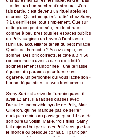
uns après les autres, les habitués d'en bas
– enfin : un bon nombre d'entre eux. J'en
fais partie, c'est devenu un rituel après les
courses. Qu'est-ce qui m'a attiré chez Samy
? La gentillesse, tout simplement. Que sur
cette place goudronnée, froide et ratée
comme à peu près tous les espaces publics
de Prilly surgisse un havre à l'ambiance
familiale, accueillante tenait du petit miracle.
Quelle est la recette ? Assez simple, en
somme. Des prix corrects, le café à 3 fr 50
(encore moins avec la carte de fidélité
soigneusement tamponnée), une terrasse
équipée de parasols pour fumer une
cigarette, un personnel qui vous lâche son «
bonne dégustation ! » avec bonhommie.
Samy Sari est arrivé de Turquie quand il
avait 12 ans. Il a fait ses classes avec
l'actuel et inamovible syndic de Prilly, Alain
Gillièron, qui ne manque pas de serrer
quelques mains au passage quand il sort de
son bureau voisin. Marié, trois filles, Samy
fait aujourd'hui partie des Prillérans que tout
le monde ou presque connaît. Il participait