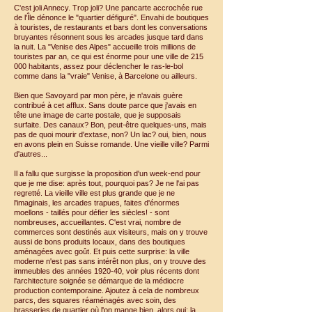
C'est joli Annecy. Trop joli? Une pancarte accrochée rue
de l'Île dénonce le "quartier défiguré". Envahi de boutiques
à touristes, de restaurants et bars dont les conversations
bruyantes résonnent sous les arcades jusque tard dans
la nuit. La "Venise des Alpes" accueille trois millions de
touristes par an, ce qui est énorme pour une ville de 215
000 habitants, assez pour déclencher le ras-le-bol
comme dans la "vraie" Venise, à Barcelone ou ailleurs.
Bien que Savoyard par mon père, je n'avais guère
contribué à cet afflux. Sans doute parce que j'avais en
tête une image de carte postale, que je supposais
surfaite. Des canaux? Bon, peut-être quelques-uns, mais
pas de quoi mourir d'extase, non? Un lac? oui, bien, nous
en avons plein en Suisse romande. Une vieille ville? Parmi
d'autres...
Il a fallu que surgisse la proposition d'un week-end pour
que je me dise: après tout, pourquoi pas? Je ne l'ai pas
regretté. La vieille ville est plus grande que je ne
l'imaginais, les arcades trapues, faites d'énormes
moellons - taillés pour défier les siècles! - sont
nombreuses, accueillantes. C'est vrai, nombre de
commerces sont destinés aux visiteurs, mais on y trouve
aussi de bons produits locaux, dans des boutiques
aménagées avec goût. Et puis cette surprise: la ville
moderne n'est pas sans intérêt non plus, on y trouve des
immeubles des années 1920-40, voir plus récents dont
l'architecture soignée se démarque de la médiocre
production contemporaine. Ajoutez à cela de nombreux
parcs, des squares réaménagés avec soin, des
brasseries de quartier où l'on mange bien, alors oui: la