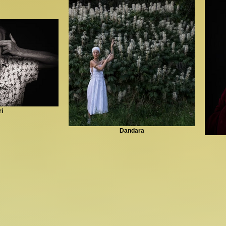
i
Dandara