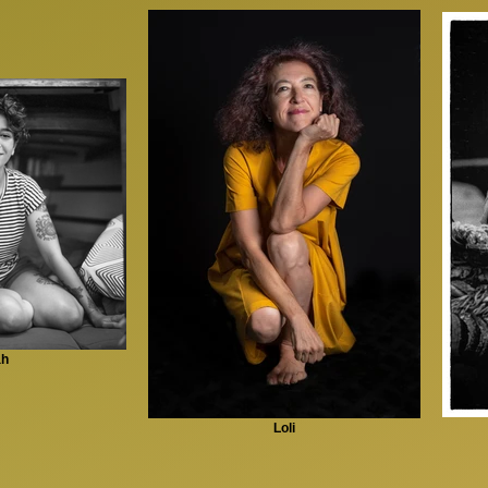
ah
Loli